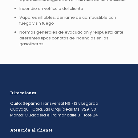
Incendio en vehículo del cliente
Vapores inflables, derrame de combustible con
fuego y sin fuego
Normas generales de evacuación y respuesta ante
diferentes tipos conatos de incendios en las
gasolineras.
Direcciones
Quito: Séptima Transversal N61-13 y Legarda
Guayaquil: Cdla. Las Orquídeas Mz. V29-30
Manta: Ciudadela el Palmar calle 3 - lote 24
Atención al cliente